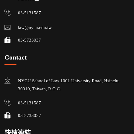
03-5131587
law@nycu.edu.tw
03-5733037
Contact
NYCU School of Law 1001 University Road, Hsinchu
30010, Taiwan, R.O.C.
03-5131587
03-5733037
快速連結