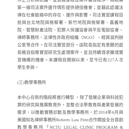
件之分析與研議，並且親身經歷案件審理程序，為瞭解
第一線司法案件運作情形提供絕佳機會；並藉此認識法
律在社會脈絡中的存在、運作與影響。司法實習課程目
前與台北地院與檢察署、新竹地院與檢察署、嘉義地
院、智慧財產法院、犯罪人保護協會與平反冤獄協會、
律師事務所、法律性非政府組織（NGO）、經貿談判辦
公室等合作。在司法實習部分，由院長指定有意願的庭
長親自指導實習研究生處理案件，並且持續尋求擴增實
習機構的機會。本課程自開辦以來，至今已有227人次
學生參與。
(三)教學事務所
本中心在新的階段將進行轉型 ，除了發展企業與科技犯
罪的研究與推廣教育外，並整合法學教育與產業發展的
需求，以推動實務診斷及教學事務所，於2014年6月與
美國知名律師事務所Roberts Law Firm合作開設全台首創
教學事務所「NCTU LEGAL CLINIC PROGRAM &