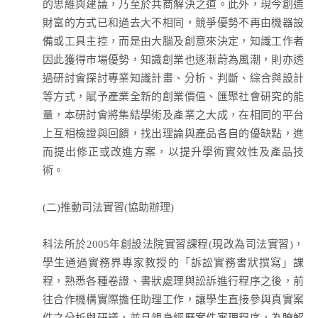
的思維與建議，乃至於共商解決之道。此外，現今創造
財富的方式已和過去大不相同，競爭優勢不再由機器設
備或工具主控，而是由大腦及創意來決定，知識工作者
因此獲得市場優勢，知識創業也逐漸蔚為風潮，則亦透
過研討會探討專業知識計畫、分析、判斷、綜合與設計
等方式，賦予產業全新的創業價值、匯聚社會研究的能
量，本研討會將集結學術及產業之大成，在相同的平台
上互相檢證與回饋，找出理論與產品各自的優缺點，進
而提出修正或改進方案，以提升學術實效性及產品技
術。
(二)推動司法實習(協助辦理)
科法所於2005年創設法院實習課程(現改為司法實習)，
學生通過實務界專家教授的「訴訟實務書狀撰寫」課
程，熟悉各種卷證、書狀處理與訟訴進行程序之後，前
往合作機構實際擔任助理工作，讓學生直接參與真實案