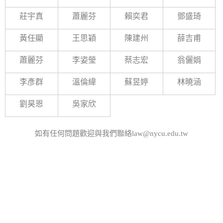
莊宇真
蕭麗芬
賴奕君
鄧盛琦
黃任顯
王思穎
陳建州
薛吉甫
蕭麗芬
李姿瑩
蔡志宏
翁儷娟
李彥群
溫倫緯
蘇昱婷
林曉涵
劉昊恩
吳家欣
如有任何問題歡迎與我們聯絡law@nycu.edu.tw