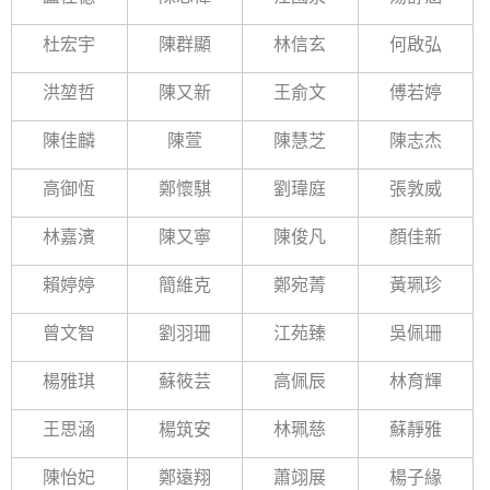
杜宏宇
陳群顯
林信玄
何啟弘
洪堃哲
陳又新
王俞文
傅若婷
陳佳麟
陳萱
陳慧芝
陳志杰
高御恆
鄭懷騏
劉瑋庭
張敦威
林嘉濱
陳又寧
陳俊凡
顏佳新
賴婷婷
簡維克
鄭宛菁
黃珮珍
曾文智
劉羽珊
江苑臻
吳佩珊
楊雅琪
蘇筱芸
高佩辰
林育輝
王思涵
楊筑安
林珮慈
蘇靜雅
陳怡妃
鄭遠翔
蕭翊展
楊子緣