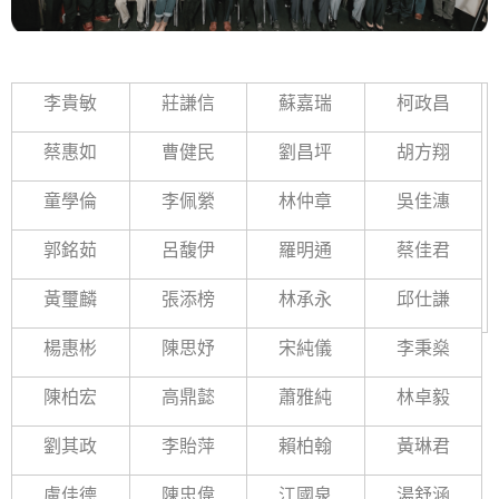
李貴敏
莊謙信
蘇嘉瑞
柯政昌
蔡惠如
曹健民
劉昌坪
胡方翔
童學倫
李佩縈
林仲章
吳佳潓
郭銘茹
呂馥伊
羅明通
蔡佳君
黃璽麟
張添榜
林承永
邱仕謙
楊惠彬
陳思妤
宋純儀
李秉燊
陳柏宏
高鼎懿
蕭雅純
林卓毅
劉其政
李貽萍
賴柏翰
黃琳君
盧佳德
陳忠偉
江國泉
湯舒涵