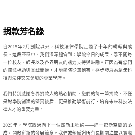
捐款芳名錄
自2015年2月創院以來，科技法律學院走過了十年的耕耘與成
長。這段歷程中，我們深深體會到：學院今日的成果，離不開每
一位校友、師長以及各界朋友的鼎力支持與鼓勵。正因為有您們
的慷慨相助與真誠關懷，才讓學院從無到有，逐步發展為聚焦科
技與法律交叉領域的專業學府。
我們特別感謝各界捐款人的熱心捐助，您們的每一筆捐款，不僅
是對學院創建的堅實後盾，更是推動學術前行、培育未來科技法
律人才的重要力量。
2025年，學院將邁向下一個嶄新里程碑——綜一館新空間的落
成，開啟嶄新的發展篇章。我們誠摯感謝所有長期關注並以實際