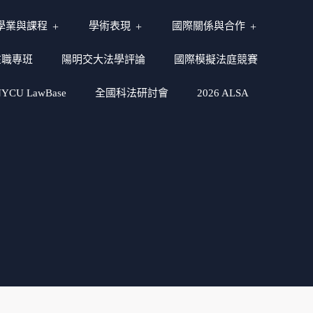
學業與課程
學術表現
國際關係與合作
在職專班
陽明交大法學評論
國際模擬法庭競賽
CU LawBase
全國科法研討會
2026 ALSA