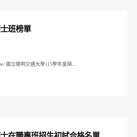
碩士班榜單
du.tw/ 國立陽明交通大學115學年度碩...
碩士在職專班招生初試合格名單