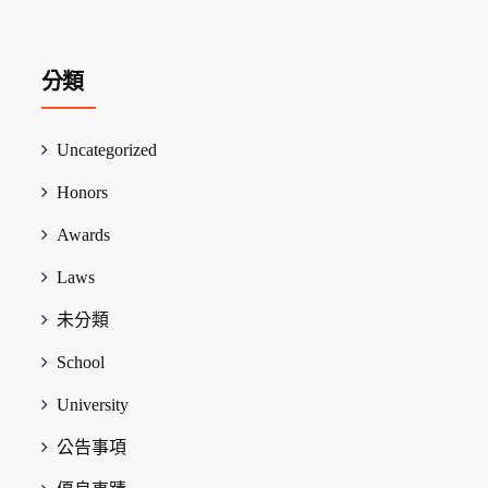
分類
Uncategorized
Honors
Awards
Laws
未分類
School
University
公告事項