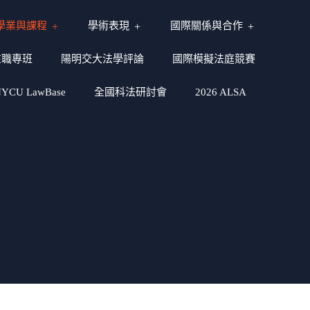
學業與課程
學術表現
國際關係與合作
在職專班
陽明交大法學評論
國際模擬法庭競賽
CU LawBase
全國科法研討會
2026 ALSA