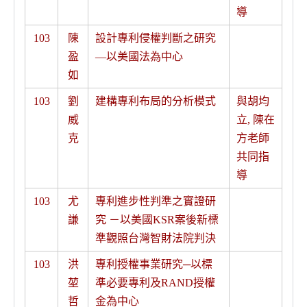
導
103
陳
設計專利侵權判斷之研究
盈
—以美國法為中心
如
103
劉
建構專利布局的分析模式
與胡均
威
立, 陳在
克
方老師
共同指
導
103
尤
專利進步性判準之實證研
謙
究 －以美國KSR案後新標
準觀照台灣智財法院判決
103
洪
專利授權事業研究─以標
堃
準必要專利及RAND授權
哲
金為中心