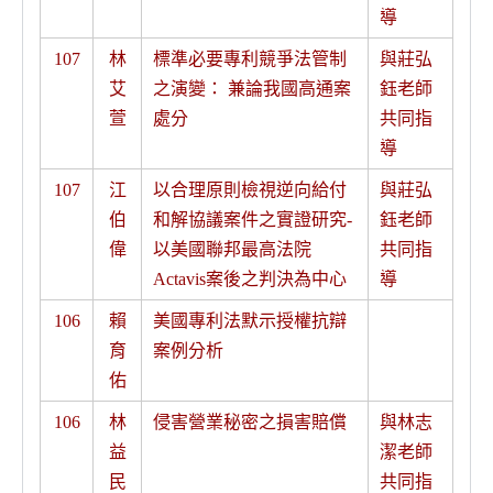
導
107
林
標準必要專利競爭法管制
與莊弘
艾
之演變： 兼論我國高通案
鈺老師
萱
處分
共同指
導
107
江
以合理原則檢視逆向給付
與莊弘
伯
和解協議案件之實證研究-
鈺老師
偉
以美國聯邦最高法院
共同指
Actavis案後之判決為中心
導
106
賴
美國專利法默示授權抗辯
育
案例分析
佑
106
林
侵害營業秘密之損害賠償
與林志
益
潔老師
民
共同指