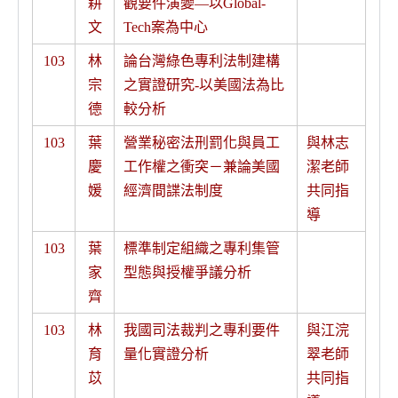
耕
觀要件演變—以Global-
文
Tech案為中心
103
林
論台灣綠色專利法制建構
宗
之實證研究-以美國法為比
德
較分析
103
葉
營業秘密法刑罰化與員工
與林志
慶
工作權之衝突－兼論美國
潔老師
媛
經濟間諜法制度
共同指
導
103
葉
標準制定組織之專利集管
家
型態與授權爭議分析
齊
103
林
我國司法裁判之專利要件
與江浣
育
量化實證分析
翠老師
苡
共同指