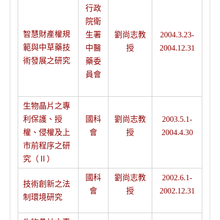
行政
院衛
智慧財產權規
生署
劉尚志教
2004.3.23-
範與中草藥技
中醫
授
2004.12.31
術發展之研究
藥委
員會
生物晶片之專
利保護、授
國科
劉尚志教
2003.5.1-
權、侵權及上
會
授
2004.4.30
市前程序之研
究（Ⅱ）
國科
劉尚志教
2002.6.1-
技術創新之法
會
授
2002.12.31
制環境研究