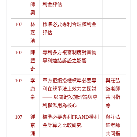
師
利金評估
奧
107
林
標準必要專利合理權利金
嘉
評估
濱
107
陳
專利多方複審制度對藥物
豐
專利連結訴訟之影響
奇
107
李
單方拒絕授權標準必要專
與莊弘
康
利在競爭法上效力之探討
鈺老師
豪
—— 以關鍵設施理論與專
共同指
利權濫用為核心
導
107
鍾
標準必要專利FRAND權利
與莊弘
京
金計算之比較研究
鈺老師
洲
共同指