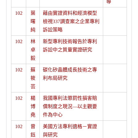
導
102
葉
藉由實證資料和經濟模型
曙
檢視337調查案之企業專利
純
訴訟策略
102
林
新型專利技術報告於專利
卓
訴訟中之質量實證研究
毅
102
蘇
碳化矽晶體成長技術之專
筱
利布局研究
芸
102
楊
我國專利法懲罰性損害賠
博
償制度之現況—以主觀要
堯
件為中心
102
曾
美國方法專利適格－實證
鈺
與研究