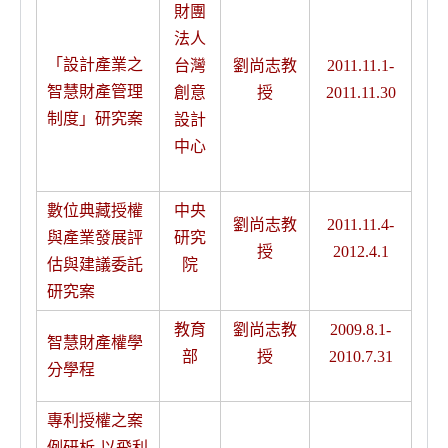
財團
法人
「設計產業之
台灣
劉尚志教
2011.11.1-
智慧財產管理
創意
授
2011.11.30
制度」研究案
設計
中心
數位典藏授權
中央
劉尚志教
2011.11.4-
與產業發展評
研究
授
2012.4.1
估與建議委託
院
研究案
教育
劉尚志教
2009.8.1-
智慧財產權學
部
授
2010.7.31
分學程
專利授權之案
例研析-以飛利