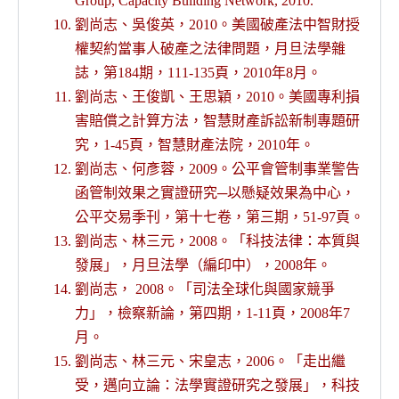
Group, Capacity Building Network, 2010.
劉尚志、吳俊英，2010。美國破產法中智財授
權契約當事人破產之法律問題，月旦法學雜
誌，第184期，111-135頁，2010年8月。
劉尚志、王俊凱、王思穎，2010。美國專利損
害賠償之計算方法，智慧財產訴訟新制專題研
究，1-45頁，智慧財產法院，2010年。
劉尚志、何彥蓉，2009。公平會管制事業警告
函管制效果之實證研究─以懸疑效果為中心，
公平交易季刊，第十七卷，第三期，51-97頁。
劉尚志、林三元，2008。「科技法律：本質與
發展」，月旦法學（編印中），2008年。
劉尚志， 2008。「司法全球化與國家競爭
力」，檢察新論，第四期，1-11頁，2008年7
月。
劉尚志、林三元、宋皇志，2006。「走出繼
受，邁向立論：法學實證研究之發展」，科技