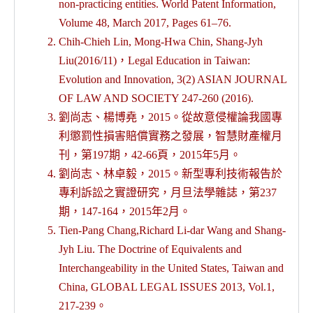
non-practicing entities. World Patent Information,
Volume 48, March 2017, Pages 61–76.
Chih-Chieh Lin, Mong-Hwa Chin, Shang-Jyh
Liu(2016/11)，Legal Education in Taiwan:
Evolution and Innovation, 3(2) ASIAN JOURNAL
OF LAW AND SOCIETY 247-260 (2016).
劉尚志、楊博堯，2015。從故意侵權論我國專
利懲罰性損害賠償實務之發展，智慧財產權月
刊，第197期，42-66頁，2015年5月。
劉尚志、林卓毅，2015。新型專利技術報告於
專利訴訟之實證研究，月旦法學雜誌，第237
期，147-164，2015年2月。
Tien-Pang Chang,Richard Li-dar Wang and Shang-
Jyh Liu. The Doctrine of Equivalents and
Interchangeability in the United States, Taiwan and
China, GLOBAL LEGAL ISSUES 2013, Vol.1,
217-239。