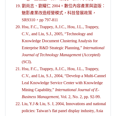
劉尚志、劉耀仁 2004。數位內容產業與盜版：
魅影產業改造經營模式，科技發展政策，
SR9310，pp 797-811
Hsu, F.C., Trappey, A.J.C., Hou, J.L., Trappey,
C.V., and Liu, S.J., 2005, “Technology and
Knowledge Document Clustering Analysis for
Enterprise R&D Strategic Planning,”
International
Journal of Technology Management
(Accepted)
(SCI).
Hsu, F.C., Trappey, A.J.C., Hou, J.L., Trappey,
C.V., and Liu, S.J., 2004, “Develop a Multi-Cannel
Leal Knowledge Service Center with Knowledge
Mining Capability,”
International Journal of E-
Business Management
, Vol. 2, No. 2, pp. 92-99.
Liu, Y.J & Liu, S. J, 2004, Innovations and national
policies: Taiwan’s flat panel display industry, Asia