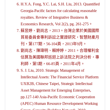
H.Y.A. Fong, Y.C. Lai, S.H. Liu, 2013. Quantified
Georgia-Pacific factors for calculating reasonable
royalties. Review of Integrative Business &
Economics Research, Vol 2(2), pg. 261-275。
蘇昱婷、劉尚志，2013。台灣企業於美國國際
貿易委員會專利訴訟之實證研究，智慧財產月
刊，第177期，56-104頁，2013年9月。
劉尚志、陳瑋明、賴婷婷，2011。合理權利金
估算及美國聯邦巡迴上訴法院之判決分析，專
利師，第5期，66-85頁，2011年4月。
S. J. Liu, 2010. Strategic Management of
Intellectual Assets: The Financial Service Platform
UXB2B, Chinese Taipei, Strategic Intellectual
Asset Management for Emerging Enterprises,
pp.127-140 Asia-Pacific Economic Cooperation
(APEC) Human Resource Development Working