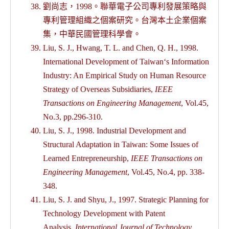
劉尚志，1998。聯華電子公司專利發展策略與
專利管理組織之個案研究。台灣本土企業個案
集，中華民國管理科學會。
Liu, S. J., Hwang, T. L. and Chen, Q. H., 1998.
International Development of Taiwan‘s Information
Industry: An Empirical Study on Human Resource
Strategy of Overseas Subsidiaries,
IEEE
Transactions on Engineering Management
, Vol.45,
No.3, pp.296-310.
Liu, S. J., 1998. Industrial Development and
Structural Adaptation in Taiwan: Some Issues of
Learned Entrepreneurship,
IEEE Transactions on
Engineering Management
, Vol.45, No.4, pp. 338-
348.
Liu, S. J. and Shyu, J., 1997. Strategic Planning for
Technology Development with Patent
Analysis,
International Journal of Technology