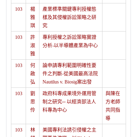
103
楊
產業標準關鍵專利授權態
雅
樣及其侵權訴訟策略之研
琪
究
103
許
專利授權之訴訟策略實證
淑
分析-以半導體產業為中心
雅
103
何
論申請專利範圍明確性要
啟
件之判斷-從美國最高法院
弘
Nautilus v. Biosig案出發
103
劉
政府科專成果境外運用管
與陳在
思
制之研究─ 以經濟部法人
方老師
伶
科專為中心
共同指
導
103
林
美國專利法誘引侵權之主