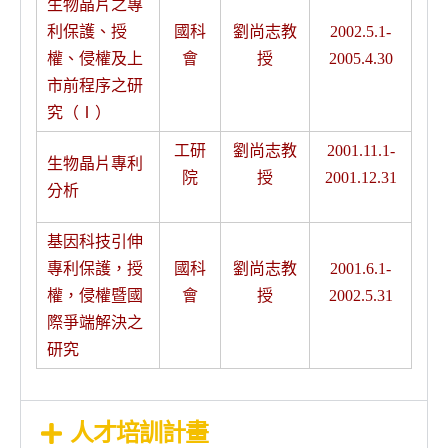
生物晶片之專
利保護、授
國科
劉尚志教
2002.5.1-
權、侵權及上
會
授
2005.4.30
市前程序之研
究（Ⅰ）
工研
劉尚志教
2001.11.1-
生物晶片專利
院
授
2001.12.31
分析
基因科技引伸
專利保護，授
國科
劉尚志教
2001.6.1-
權，侵權暨國
會
授
2002.5.31
際爭端解決之
研究
人才培訓計畫