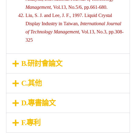
Management
, Vol.13, No.5/6, pp.661-680.
Liu, S. J. and Lee, J. F., 1997. Liquid Crystal
Display Industry in Taiwan,
International Journal
of Technology Management
, Vol.13, No.3, pp.308-
325
B.研討會論文
C.其他
D.專書論文
F.專利