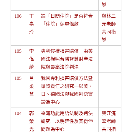
導
106
丁
論「日間住院」是否符合
與林三
嘉
「住院」保單條款
元老師
玲
共同指
導
105
李
專利侵權損害賠償－由美
偉
國法觀照台灣智慧財產法
綺
院與最高法院判決
105
呂
我國專利損害賠償方法暨
柔
舉證責任之研究—以美、
慧
日、德國法與我國判決實
證為中心
104
郭
臺灣功能用語法制及判決
與江浣
榮
研究—以明確性及其衍伸
翠老師
光
問題為中心
共同指