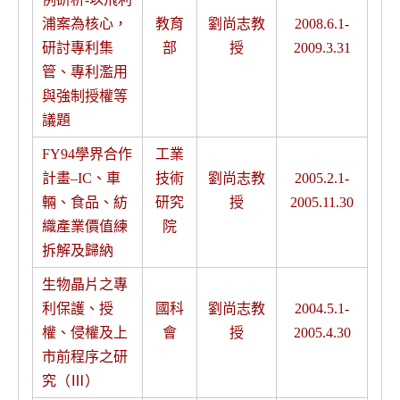
浦案為核心，
教育
劉尚志教
2008.6.1-
研討專利集
部
授
2009.3.31
管、專利濫用
與強制授權等
議題
FY94學界合作
工業
計畫–IC、車
技術
劉尚志教
2005.2.1-
輛、食品、紡
研究
授
2005.11.30
織產業價值練
院
拆解及歸納
生物晶片之專
利保護、授
國科
劉尚志教
2004.5.1-
權、侵權及上
會
授
2005.4.30
市前程序之研
究（Ⅲ）