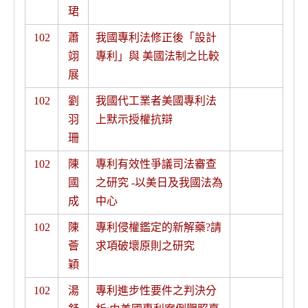
珺
102
蕭
我國專利法修正後「設計
翊
專利」與 美國法制之比較
展
102
劉
我國代工業者美國專利法
羽
上默示授權抗辯
珊
102
陳
專利有效性爭議司法審查
國
之研究 -以美日及我國法為
成
中心
102
陳
專利侵權鑑定的新解藥?請
薈
求項破壞原則之研究
穎
102
湯
專利進步性要件之判決分