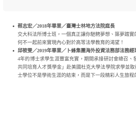
蔡志宏／2018年畢業／臺灣士林地方法院庭長
交大科法所博士班，一個真正讓你馳騁夢想、築夢踏實
何不一起前來實現內心對於高等法學教育的渴望！
邱筱雯／2019年畢業／卜蜂集團海外投資法務部法務經
4年的博士求學生涯豐富充實，期間承接研討會總召、
共同培育人才獎學金」赴美國杜克大學法學院求學並取得
士學位不是學術生涯的結束，而是下一段精彩人生旅程