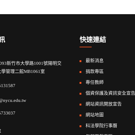
訊
快速連結
最新消息
0093新竹市大學路1001號陽明交
學管理二館MB1061室
捐款專區
專任教師
5131587
個資保護及資訊安全宣
@nycu.edu.tw
網站資訊開放宣告
5733037
網站地圖
科法學院行事曆
t