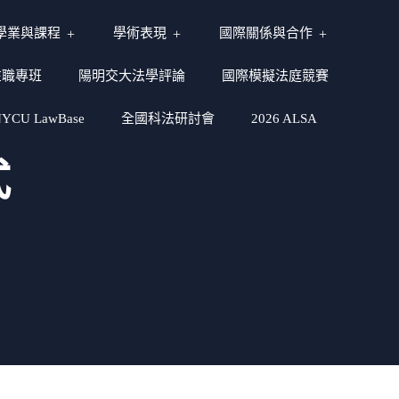
學業與課程
學術表現
國際關係與合作
在職專班
陽明交大法學評論
國際模擬法庭競賽
CU LawBase
全國科法研討會
2026 ALSA
式