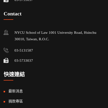
Contact
NYCU School of Law 1001 University Road, Hsinchu
30010, Taiwan, R.O.C.
03-5131587
03-5733037
快速連結
最新消息
捐款專區