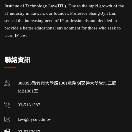
Institute of Technology Law(ITL). Due to the rapid growth of the
IT industry in Taiwan, our founder, Professor Shang-Jyh Liu,
sensed the increasing need of IP professionals and decided to
provide a better educational environment for those who seek to
learn IP law.
聯絡資訊
300093新竹市大學路1001號陽明交通大學管理二館
MB1061室
03-5131587
law@nycu.edu.tw
03-5733037