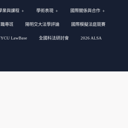
學業與課程
學術表現
國際關係與合作
在職專班
陽明交大法學評論
國際模擬法庭競賽
CU LawBase
全國科法研討會
2026 ALSA