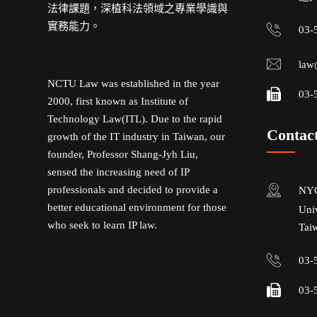
法律課題，深植科法領域之專業學識與
實務能力。
03-
law
NCTU Law was established in the year
03-
2000, first known as Institute of
Technology Law(ITL). Due to the rapid
Contac
growth of the IT industry in Taiwan, our
founder, Professor Shang-Jyh Liu,
sensed the increasing need of IP
professionals and decided to provide a
NYC
better educational environment for those
Uni
who seek to learn IP law.
Tai
03-
03-