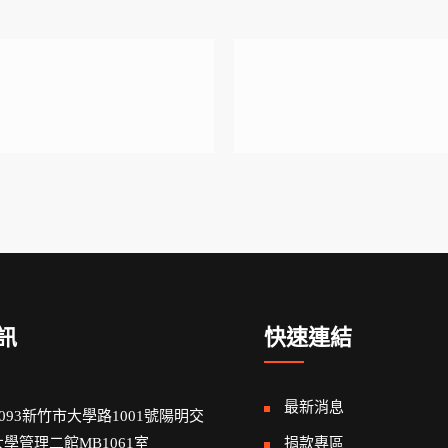
訊
快速連結
最新消息
0093新竹市大學路1001號陽明交
學管理二館MB1061室
捐款專區