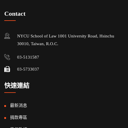
Contact
NYCU School of Law 1001 University Road, Hsinchu
30010, Taiwan, R.O.C.
03-5131587
03-5733037
快速連結
最新消息
捐款專區