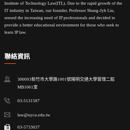
Institute of Technology Law(ITL). Due to the rapid growth of the
IT industry in Taiwan, our founder, Professor Shang-Jyh Liu,
sensed the increasing need of IP professionals and decided to
provide a better educational environment for those who seek to
learn IP law.
聯絡資訊
300093新竹市大學路1001號陽明交通大學管理二館
MB1061室
03-5131587
law@nycu.edu.tw
03-5733037