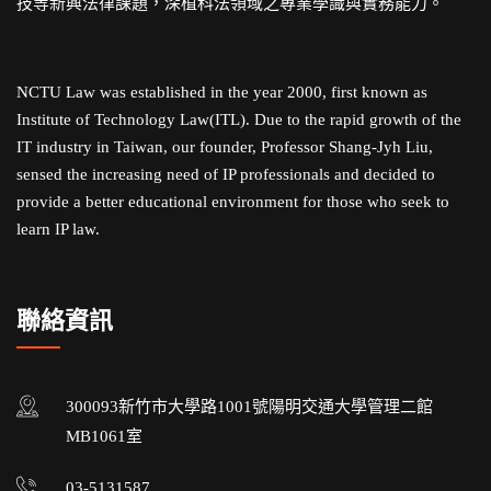
技等新興法律課題，深植科法領域之專業學識與實務能力。
NCTU Law was established in the year 2000, first known as
Institute of Technology Law(ITL). Due to the rapid growth of the
IT industry in Taiwan, our founder, Professor Shang-Jyh Liu,
sensed the increasing need of IP professionals and decided to
provide a better educational environment for those who seek to
learn IP law.
聯絡資訊
300093新竹市大學路1001號陽明交通大學管理二館
MB1061室
03-5131587