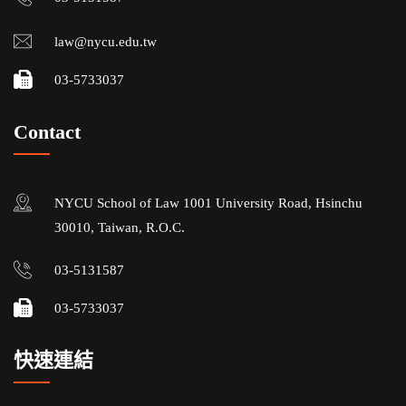
law@nycu.edu.tw
03-5733037
Contact
NYCU School of Law 1001 University Road, Hsinchu
30010, Taiwan, R.O.C.
03-5131587
03-5733037
快速連結