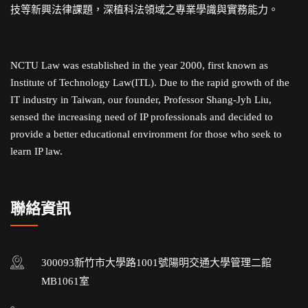
技等新興法律課題，深植科法領域之專業學識與實務能力。
NCTU Law was established in the year 2000, first known as
Institute of Technology Law(ITL). Due to the rapid growth of the
IT industry in Taiwan, our founder, Professor Shang-Jyh Liu,
sensed the increasing need of IP professionals and decided to
provide a better educational environment for those who seek to
learn IP law.
聯絡資訊
300093新竹市大學路1001號陽明交通大學管理二館
MB1061室