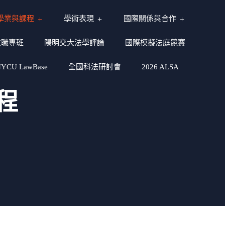
學業與課程
學術表現
國際關係與合作
在職專班
陽明交大法學評論
國際模擬法庭競賽
CU LawBase
全國科法研討會
2026 ALSA
程