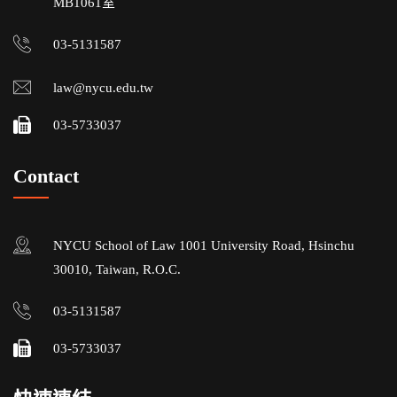
MB1061室
03-5131587
law@nycu.edu.tw
03-5733037
Contact
NYCU School of Law 1001 University Road, Hsinchu
30010, Taiwan, R.O.C.
03-5131587
03-5733037