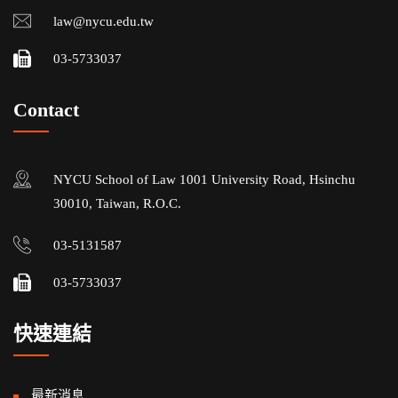
law@nycu.edu.tw
03-5733037
Contact
NYCU School of Law 1001 University Road, Hsinchu
30010, Taiwan, R.O.C.
03-5131587
03-5733037
快速連結
最新消息