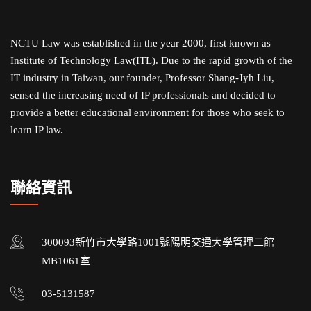
NCTU Law was established in the year 2000, first known as
Institute of Technology Law(ITL). Due to the rapid growth of the
IT industry in Taiwan, our founder, Professor Shang-Jyh Liu,
sensed the increasing need of IP professionals and decided to
provide a better educational environment for those who seek to
learn IP law.
聯絡資訊
300093新竹市大學路1001號陽明交通大學管理二館
MB1061室
03-5131587