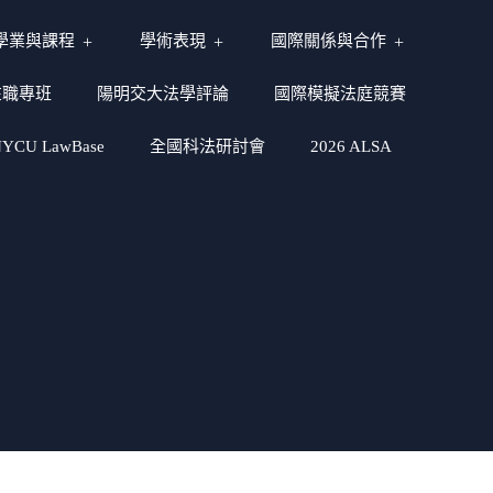
學業與課程
學術表現
國際關係與合作
在職專班
陽明交大法學評論
國際模擬法庭競賽
CU LawBase
全國科法研討會
2026 ALSA