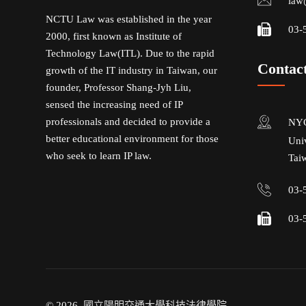
law
NCTU Law was established in the year
03-
2000, first known as Institute of
Technology Law(ITL). Due to the rapid
Contac
growth of the IT industry in Taiwan, our
founder, Professor Shang-Jyh Liu,
sensed the increasing need of IP
professionals and decided to provide a
NYC
better educational environment for those
Uni
who seek to learn IP law.
Tai
03-
03-
© 2026.
國立陽明交通大學科技法律學院