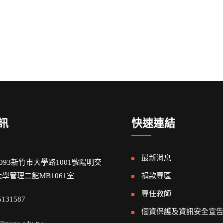
訊
快速連結
最新消息
0093新竹市大學路1001號陽明交
學管理二館MB1061室
捐款專區
專任教師
5131587
個資保護及資訊安全宣