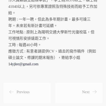
作人員薪酬支給標準表」，學士為36570以上，碩士為
41040以上，另可依專業證照及特殊技術而給予工作加
給。
聘期 : 一年一聘，但此為多年期計畫，最多可達三
年。未來若有新計畫可延續。
工作地點 : 原則上為陽明交通大學新竹光復校區，但
可視情形安排遠距工作。
工時 : 每週40小時。
應徵方式 : 有意者請提供CV、過去的寫作稿件（例如
碩士論文、
修課的期末報告），寄給李小姐
14yjlee@gmail.
com
Previous
Next