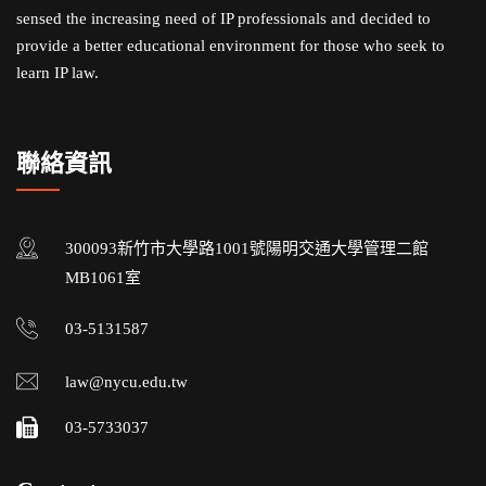
sensed the increasing need of IP professionals and decided to
provide a better educational environment for those who seek to
learn IP law.
聯絡資訊
300093新竹市大學路1001號陽明交通大學管理二館
MB1061室
03-5131587
law@nycu.edu.tw
03-5733037