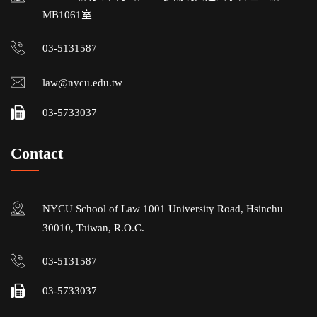
MB1061室
03-5131587
law@nycu.edu.tw
03-5733037
Contact
NYCU School of Law 1001 University Road, Hsinchu
30010, Taiwan, R.O.C.
03-5131587
03-5733037