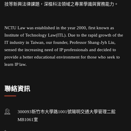
技等新興法律課題，深植科法領域之專業學識與實務能力。
NCTU Law was established in the year 2000, first known as
Institute of Technology Law(ITL). Due to the rapid growth of the
IT industry in Taiwan, our founder, Professor Shang-Jyh Liu,
sensed the increasing need of IP professionals and decided to
provide a better educational environment for those who seek to
learn IP law.
聯絡資訊
300093新竹市大學路1001號陽明交通大學管理二館
MB1061室