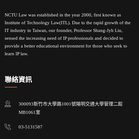
NCTU Law was established in the year 2000, first known as
Institute of Technology Law(ITL). Due to the rapid growth of the
IT industry in Taiwan, our founder, Professor Shang-Jyh Liu,
sensed the increasing need of IP professionals and decided to
provide a better educational environment for those who seek to
learn IP law.
聯絡資訊
300093新竹市大學路1001號陽明交通大學管理二館
MB1061室
03-5131587