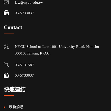
law@nycu.edu.tw
03-5733037
Contact
NYCU School of Law 1001 University Road, Hsinchu
30010, Taiwan, R.O.C.
03-5131587
03-5733037
快速連結
最新消息