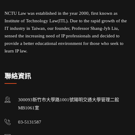
NCTU Law was established in the year 2000, first known as
Institute of Technology Law(ITL). Due to the rapid growth of the
IT industry in Taiwan, our founder, Professor Shang-Jyh Liu,
sensed the increasing need of IP professionals and decided to
provide a better educational environment for those who seek to
learn IP law.
聯絡資訊
300093新竹市大學路1001號陽明交通大學管理二館
MB1061室
03-5131587