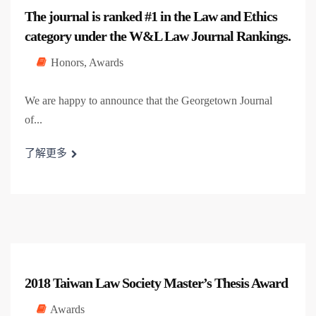
The journal is ranked #1 in the Law and Ethics
category under the W&L Law Journal Rankings.
Honors
,
Awards
We are happy to announce that the Georgetown Journal
of...
了解更多
2018 Taiwan Law Society Master’s Thesis Award
Awards