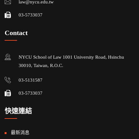
law@nycu.edu.tw
03-5733037
Contact
NYCU School of Law 1001 University Road, Hsinchu
30010, Taiwan, R.O.C.
03-5131587
03-5733037
快速連結
最新消息