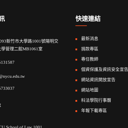
訊
快速連結
最新消息
0093新竹市大學路1001號陽明交
學管理二館MB1061室
捐款專區
專任教師
5131587
個資保護及資訊安全宣
@nycu.edu.tw
網站資訊開放宣告
5733037
網站地圖
科法學院行事曆
t
年報下載專區
U School of Law 1001