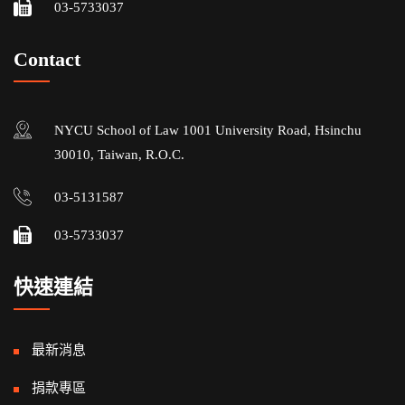
03-5733037
Contact
NYCU School of Law 1001 University Road, Hsinchu
30010, Taiwan, R.O.C.
03-5131587
03-5733037
快速連結
最新消息
捐款專區