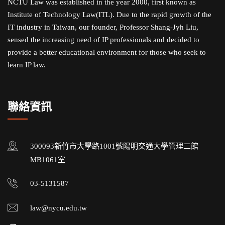
NCTU Law was established in the year 2000, first known as
Institute of Technology Law(ITL). Due to the rapid growth of the
IT industry in Taiwan, our founder, Professor Shang-Jyh Liu,
sensed the increasing need of IP professionals and decided to
provide a better educational environment for those who seek to
learn IP law.
聯絡資訊
300093新竹市大學路1001號陽明交通大學管理二館
MB1061室
03-5131587
law@nycu.edu.tw