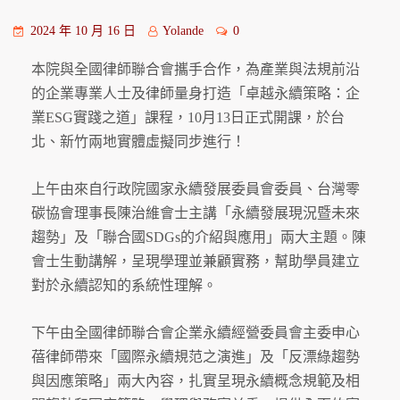
2024 年 10 月 16 日
Yolande
0
本院與全國律師聯合會攜手合作，為產業與法規前沿
的企業專業人士及律師量身打造「卓越永續策略：企
業ESG實踐之道」課程，10月13日正式開課，於台
北、新竹兩地實體虛擬同步進行！
上午由來自行政院國家永續發展委員會委員、台灣零
碳協會理事長陳治維會士主講「永續發展現況暨未來
趨勢」及「聯合國SDGs的介紹與應用」兩大主題。陳
會士生動講解，呈現學理並兼顧實務，幫助學員建立
對於永續認知的系統性理解。
下午由全國律師聯合會企業永續經營委員會主委申心
蓓律師帶來「國際永續規范之演進」及「反漂綠趨勢
與因應策略」兩大內容，扎實呈現永續概念規範及相