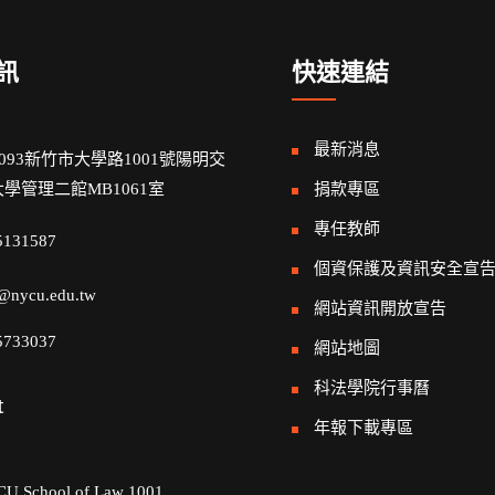
訊
快速連結
最新消息
0093新竹市大學路1001號陽明交
學管理二館MB1061室
捐款專區
專任教師
5131587
個資保護及資訊安全宣
@nycu.edu.tw
網站資訊開放宣告
5733037
網站地圖
科法學院行事曆
t
年報下載專區
U School of Law 1001