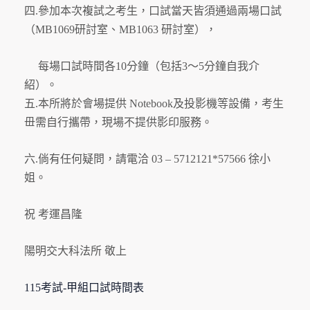
四.參加本次複試之考生，口試當天皆須通過兩場口試
（
MB1069研討室、MB1063 研討室），
每場口試時間各10分鐘（包括3～5分鐘自我介
紹）。
五.本所將於會場提供 Notebook及投影機等設備，考生
毌需自行攜帶，
現場不提供影印服務。
六.倘有任何疑問，請電洽 03 – 5712121*57566 徐小
姐。
祝 考運昌隆
陽明交大科法所 敬上
115考試-甲組口試時間表