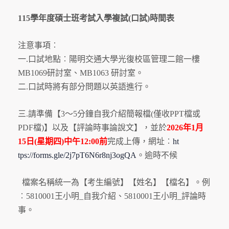
115學年度碩士班考試入學複試(口試)時間表
注意事項︰
一.口試地點︰陽明交通大學光復校區管理二館一樓
MB1069研討室、MB1063 研討室。
二.口試時將有部分問題以英語進行。
三.請準備【3～5分鐘自我介紹簡報檔(
僅收PPT檔或
PDF檔)】以及【評論時事論說文】，並於
202
6年1月
15日(星期四)中午12:00前
完成上傳，網址︰
ht
tps://forms.gle/
2j7pT6N6r8nj3ogQA
。逾時不候
檔案名稱統一為【考生編號】【姓名】【檔名】。例
︰
5810001王小明_自我介紹、5810001王小明_
評論時
事。