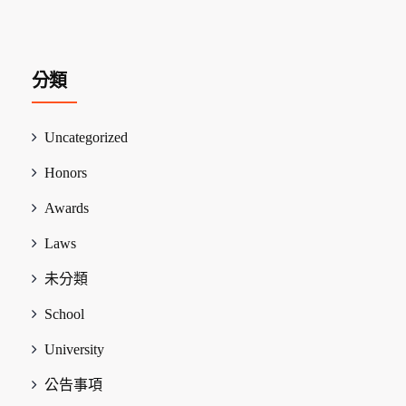
分類
Uncategorized
Honors
Awards
Laws
未分類
School
University
公告事項